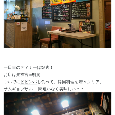
一日目のディナーは焼肉！
お店は
景福宮
in明洞
ついでに
ビビンパ
も食べて、韓国料理を着々クリア。
サムギョプサル！ 間違いなく美味しい＾＾