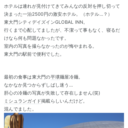
ホテルは連れが見付けてきてみんなの反対を押し切って
決まった一泊2500円の激安ホテル。（ホテル…？）
東大門シティデイズインGLOBAL INN。
行くまで心配してましたが、不潔って事もなく、寝るだ
けなら何も問題なかったです。
室内の写真を撮らなかったのが悔やまれる。
東大門の駅前で便利でした。
最初の食事は東大門の
平壌
麺屋冷麺。
なかなか見つからずしばし迷う…
肝心の冷麺の写真が失敗して存在しません(笑)
ミシュランガイド
掲載らしいんだけど。
混んでました。